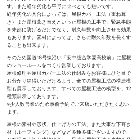
す。また経年劣化も平野に比べとても短いです。
経年劣化の具合によっては、屋根カバー工法（重ね葺
き）また屋根葺き替えといった屋根の工事で、緊急事態
を未然に防げるだけでなく、耐久年数を向上させる効果
もあります。素材によっては、さらに耐久年数を長くす
ることも出来ます。
そのため国道18号線沿い「安中総合学園高校前」に屋根
のショールームをつくり営業しております。
屋根修理や屋根カバー工法の仕組みをお客様にひと目で
お分かり納得いただけるよう、全ての屋根工法の構造模
型も展示しております。すべての屋根工法の模型を、12
種類展示してあります。
※少人数営業のため事前予約でご来店いただきたく思い
ます。
屋根の素材や形状、仕上げ方の工法、また大事な下葺き
材（ルーフィング）などなど多種多様ございますので、