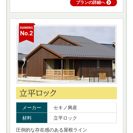
プランの詳細へ
RANKING
No.2
立平ロック
メーカー
セキノ興産
材料
立平ロック
圧倒的な存在感のある屋根ライン