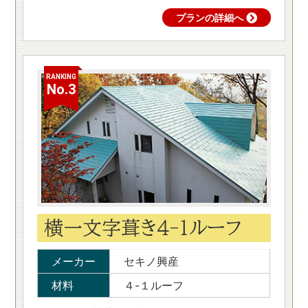
プランの詳細へ
RANKING
No.3
横一文字葺き４-１ルーフ
メーカー
セキノ興産
材料
４-１ルーフ