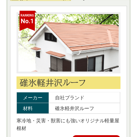
RANKING
No.1
碓氷軽井沢ルーフ
メーカー
自社ブランド
材料
碓氷軽井沢ルーフ
寒冷地・災害・獣害にも強いオリジナル軽量屋
根材