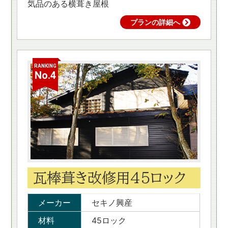
気品のある横葺き屋根
プランの詳細へ
RANKING
No.4
瓦棒葺き改修用45ロック
メーカー
セキノ興産
材料
45ロック