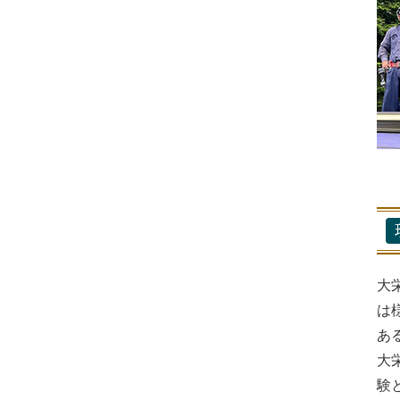
大
は
あ
大
験