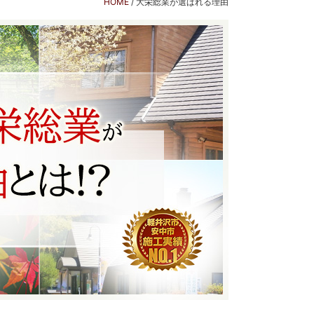
HOME
/
大栄総業が選ばれる理由