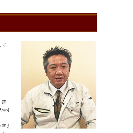
して、
・落
発生す
き替え