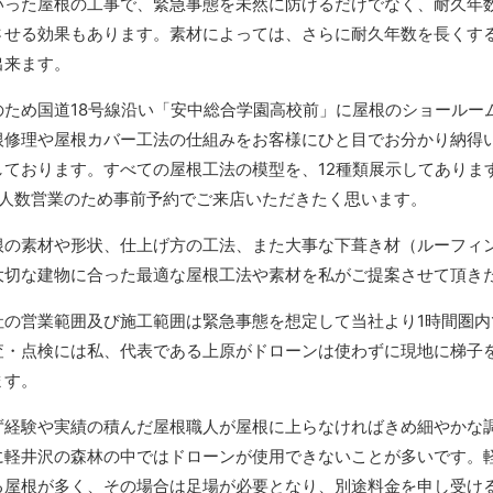
いった屋根の工事で、緊急事態を未然に防げるだけでなく、耐久年
させる効果もあります。素材によっては、さらに耐久年数を長くす
出来ます。
のため国道18号線沿い「安中総合学園高校前」に屋根のショールー
根修理や屋根カバー工法の仕組みをお客様にひと目でお分かり納得
しております。すべての屋根工法の模型を、12種類展示してありま
少人数営業のため事前予約でご来店いただきたく思います。
根の素材や形状、仕上げ方の工法、また大事な下葺き材（ルーフィ
大切な建物に合った最適な屋根工法や素材を私がご提案させて頂き
社の営業範囲及び施工範囲は緊急事態を想定して当社より1時間圏
査・点検には私、代表である上原がドローンは使わずに現地に梯子
ます。
ず経験や実績の積んだ屋根職人が屋根に上らなければきめ細やかな
に軽井沢の森林の中ではドローンが使用できないことが多いです。
る屋根が多く、その場合は足場が必要となり、別途料金を申し受け