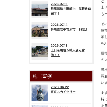
と
2026.07.16
上
群馬県松井田町内 屋根改修
完了！
も
そ
2026.07.14
群馬県安中市原市 S様邸
屋
示
※
2026.07.13
土日も現場＆職人さん稼
屋
働！！
の
当
施工事例
調
い
2023.06.22
東京スカイツリー
ま
特
あ