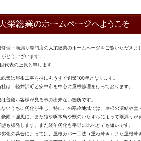
大栄総業のホームページへようこそ
根修理・雨漏り専門店の大栄総業のホームページをご覧いただきま
りがとうございます。
代目代表の上原と申します。
栄総業は屋根工事を柱にもうすぐ創業100年となります。
当社は、軽井沢町と安中市を中心に屋根修理を行っております。
根は普段お客様が見る事の出来ない箇所です。
らないうちに劣化が生じ、特にこの寒冷地域では、屋根の凍結や雪
・豪雨・強風に、また猿や啄木鳥や獣のいたずらによって雨漏りが
事態も頻発します。また経年劣化も平野に比べとても短いです。
年劣化の具合によっては、屋根カバー工法（重ね葺き）また屋根葺