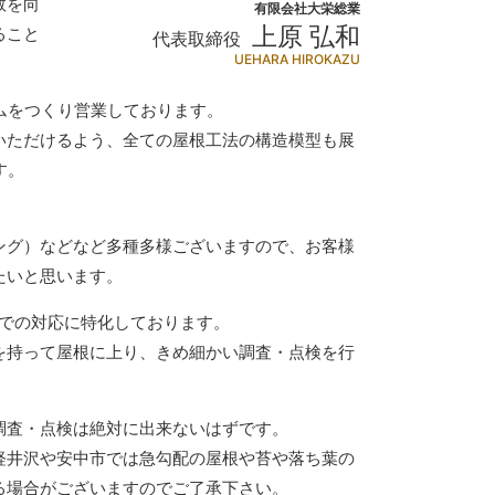
数を向
有限会社大栄総業
上原 弘和
ること
代表取締役
UEHARA HIROKAZU
ムをつくり営業しております。
いただけるよう、全ての屋根工法の構造模型も展
す。
ング）などなど多種多様ございますので、お客様
たいと思います。
内での対応に特化しております。
を持って屋根に上り、きめ細かい調査・点検を行
調査・点検は絶対に出来ないはずです。
軽井沢や安中市では急勾配の屋根や苔や落ち葉の
る場合がございますのでご了承下さい。