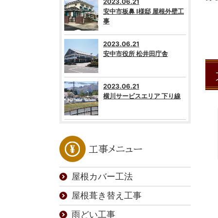
2023.06.21
安中市板鼻 I様邸 屋根外壁工
事
2023.06.21
安中市役所 松井田庁舎
2023.06.21
横川サービスエリア 下り線
工事メニュー
屋根カバー工法
屋根葺き替え工事
雨どい工事