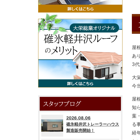
屋
あ
3
大
今
屋
スタッフブログ
知
葉
2026.08.06
る
碓氷軽井沢トレーラーハウス
製造販売開始！
経