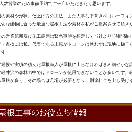
少人数営業のため事前予約でご来店いただきたく思います。
根の素材や形状、仕上げ方の工法、また大事な下葺き材（ルーフィ
大切な建物に合った最適な屋根工法や素材を私がご提案させて頂き
社の営業範囲及び施工範囲は緊急事態を想定して当社より1時間圏
査・点検には私、代表である上原がドローンは使わずに現地に梯子
ます。
ず経験や実績の積んだ屋根職人が屋根に上らなければきめ細やかな
に軽井沢の森林の中ではドローンが使用できないことが多いです。
る屋根が多く、その場合は足場が必要となり、別途料金を申し受け
屋根工事のお役立ち情報