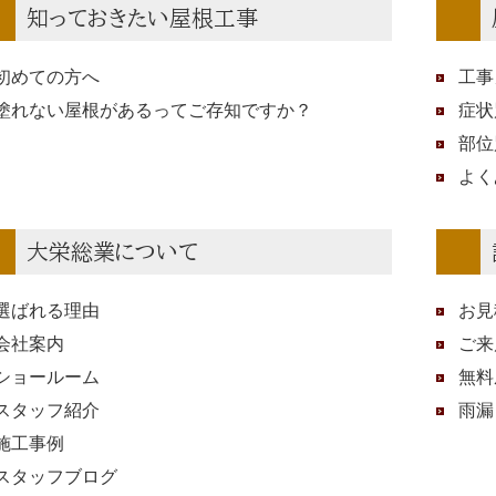
知っておきたい屋根工事
初めての方へ
工事
塗れない屋根があるってご存知ですか？
症状
部位
よく
大栄総業について
選ばれる理由
お見
会社案内
ご来
ショールーム
無料
スタッフ紹介
雨漏
施工事例
スタッフブログ