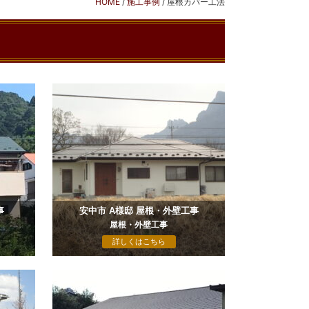
HOME
/
施工事例
/
屋根カバー工法
事
安中市 A様邸 屋根・外壁工事
屋根・外壁工事
詳しくはこちら