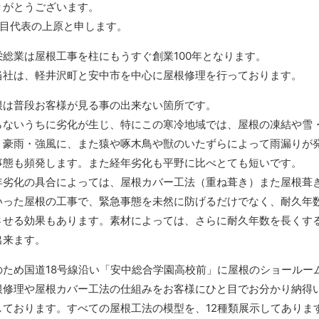
りがとうございます。
代目代表の上原と申します。
栄総業は屋根工事を柱にもうすぐ創業100年となります。
当社は、軽井沢町と安中市を中心に屋根修理を行っております。
根は普段お客様が見る事の出来ない箇所です。
らないうちに劣化が生じ、特にこの寒冷地域では、屋根の凍結や雪
・豪雨・強風に、また猿や啄木鳥や獣のいたずらによって雨漏りが
事態も頻発します。また経年劣化も平野に比べとても短いです。
年劣化の具合によっては、屋根カバー工法（重ね葺き）また屋根葺
いった屋根の工事で、緊急事態を未然に防げるだけでなく、耐久年
させる効果もあります。素材によっては、さらに耐久年数を長くす
出来ます。
のため国道18号線沿い「安中総合学園高校前」に屋根のショールー
根修理や屋根カバー工法の仕組みをお客様にひと目でお分かり納得
しております。すべての屋根工法の模型を、12種類展示してありま