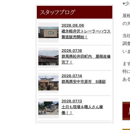
※
スタッフブログ
屋
の
2026.08.06
碓氷軽井沢トレーラーハウス
当
製造販売開始！
調
2026.07.16
い
群馬県松井田町内 屋根改修
完了！
ま
特
2026.07.14
あ
群馬県安中市原市 S様邸
2026.07.13
土日も現場＆職人さん稼
働！！