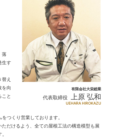
・落
発生す
き替え
数を向
有限会社大栄総業
上原 弘和
ること
代表取締役
UEHARA HIROKAZU
ムをつくり営業しております。
いただけるよう、全ての屋根工法の構造模型も展
す。