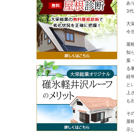
あ
3
大
今
屋
知
葉
る
経
と
上
も
そ
屋
示