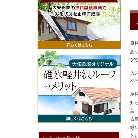
屋
あ
3
大
今
屋
知
葉
る
経
と