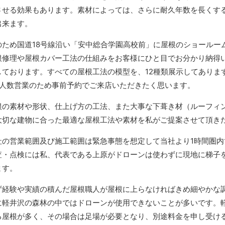
させる効果もあります。素材によっては、さらに耐久年数を長くす
出来ます。
のため国道18号線沿い「安中総合学園高校前」に屋根のショールー
根修理や屋根カバー工法の仕組みをお客様にひと目でお分かり納得
しております。すべての屋根工法の模型を、12種類展示してありま
少人数営業のため事前予約でご来店いただきたく思います。
根の素材や形状、仕上げ方の工法、また大事な下葺き材（ルーフィ
大切な建物に合った最適な屋根工法や素材を私がご提案させて頂き
社の営業範囲及び施工範囲は緊急事態を想定して当社より1時間圏
査・点検には私、代表である上原がドローンは使わずに現地に梯子
ます。
ず経験や実績の積んだ屋根職人が屋根に上らなければきめ細やかな
に軽井沢の森林の中ではドローンが使用できないことが多いです。
る屋根が多く、その場合は足場が必要となり、別途料金を申し受け