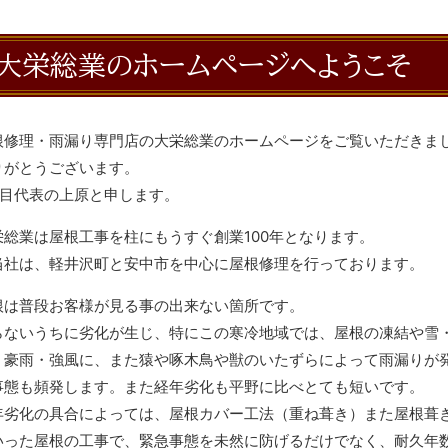
大栄総業のホームページへようこそ
根修理・雨漏り専門店の大栄総業のホームページをご覧いただきま
りがとうございます。
代目代表の上原と申します。
栄総業は屋根工事を柱にもうすぐ創業100年となります。
当社は、軽井沢町と安中市を中心に屋根修理を行っております。
根は普段お客様が見る事の出来ない箇所です。
らないうちに劣化が生じ、特にこの寒冷地域では、屋根の凍結や雪
・豪雨・強風に、また猿や啄木鳥や獣のいたずらによって雨漏りが
事態も頻発します。また経年劣化も平野に比べとても短いです。
年劣化の具合によっては、屋根カバー工法（重ね葺き）また屋根葺
いった屋根の工事で、緊急事態を未然に防げるだけでなく、耐久年