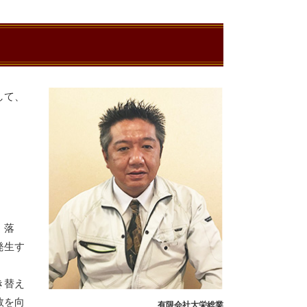
して、
・落
発生す
き替え
数を向
有限会社大栄総業