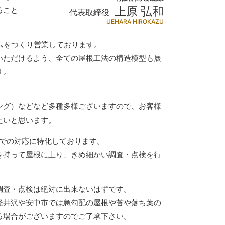
上原 弘和
ること
代表取締役
UEHARA HIROKAZU
ムをつくり営業しております。
いただけるよう、全ての屋根工法の構造模型も展
す。
ング）などなど多種多様ございますので、お客様
たいと思います。
内での対応に特化しております。
を持って屋根に上り、きめ細かい調査・点検を行
調査・点検は絶対に出来ないはずです。
軽井沢や安中市では急勾配の屋根や苔や落ち葉の
る場合がございますのでご了承下さい。