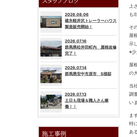
スタッフブログ
上
も
2026.08.06
碓氷軽井沢トレーラーハウス
製造販売開始！
そ
屋
2026.07.16
示
群馬県松井田町内 屋根改修
※
完了！
屋
2026.07.14
の
群馬県安中市原市 S様邸
当
調
2026.07.13
土日も現場＆職人さん稼
い
働！！
ま
特
あ
施工事例