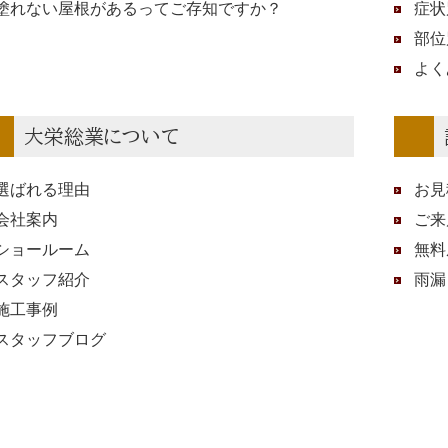
塗れない屋根があるってご存知ですか？
症状
部位
よく
大栄総業について
選ばれる理由
お見
会社案内
ご来
ショールーム
無料
スタッフ紹介
雨漏
施工事例
スタッフブログ