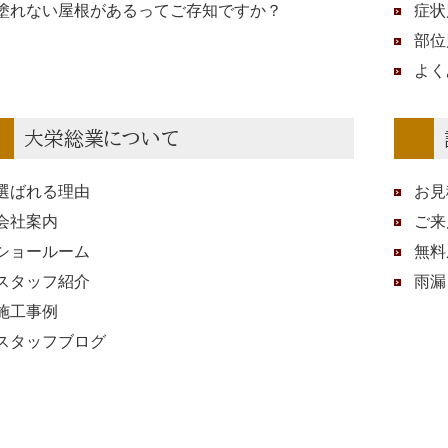
塗れない屋根があるってご存知ですか？
症状
部位
よく
大栄総業について
選ばれる理由
お見
会社案内
ご来
ショールーム
無料
スタッフ紹介
雨漏
施工事例
スタッフブログ