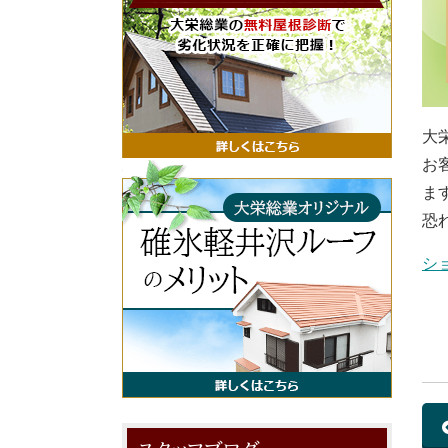
大
お
ま
恐
シ