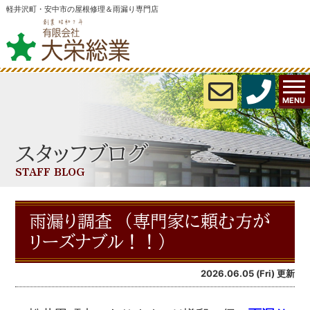
軽井沢町・安中市の屋根修理＆雨漏り専門店
MENU
スタッフブログ
STAFF BLOG
雨漏り調査 （専門家に頼む方が
リーズナブル！！）
2026.06.05 (Fri) 更新