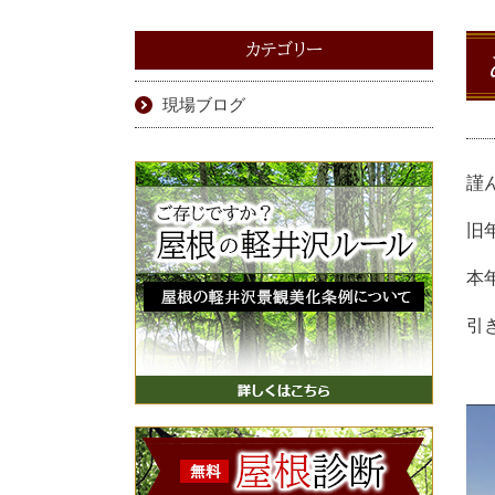
カテゴリー
現場ブログ
謹
旧
本
引