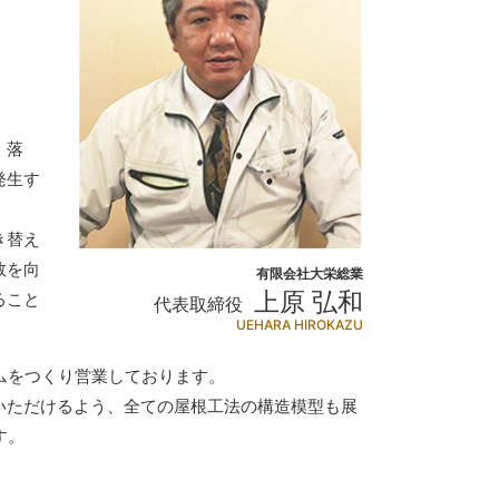
・落
発生す
き替え
数を向
有限会社大栄総業
上原 弘和
ること
代表取締役
UEHARA HIROKAZU
ムをつくり営業しております。
いただけるよう、全ての屋根工法の構造模型も展
す。