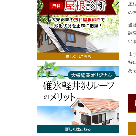
屋
の
当
調
い
ま
特
あ