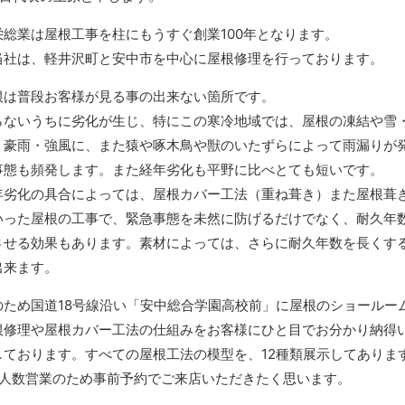
栄総業は屋根工事を柱にもうすぐ創業100年となります。
当社は、軽井沢町と安中市を中心に屋根修理を行っております。
根は普段お客様が見る事の出来ない箇所です。
らないうちに劣化が生じ、特にこの寒冷地域では、屋根の凍結や雪
・豪雨・強風に、また猿や啄木鳥や獣のいたずらによって雨漏りが
事態も頻発します。また経年劣化も平野に比べとても短いです。
年劣化の具合によっては、屋根カバー工法（重ね葺き）また屋根葺
いった屋根の工事で、緊急事態を未然に防げるだけでなく、耐久年
させる効果もあります。素材によっては、さらに耐久年数を長くす
出来ます。
のため国道18号線沿い「安中総合学園高校前」に屋根のショールー
根修理や屋根カバー工法の仕組みをお客様にひと目でお分かり納得
しております。すべての屋根工法の模型を、12種類展示してありま
少人数営業のため事前予約でご来店いただきたく思います。