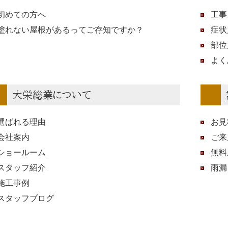
初めての方へ
工事
塗れない屋根があるってご存知ですか？
症状
部位
よく
大栄総業について
選ばれる理由
お見
会社案内
ご来
ショールーム
無料
スタッフ紹介
雨漏
施工事例
スタッフブログ