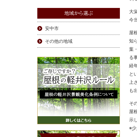
大
地域から選ぶ
今
安中市
屋
知
その他の地域
葉
る
経
と
上
も
そ
屋
示
※