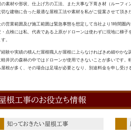
根の素材や形状、仕上げ方の工法、また大事な下葺き材（ルーフィ
大切な建物に合った最適な屋根工法や素材を私がご提案させて頂き
社の営業範囲及び施工範囲は緊急事態を想定して当社より1時間圏
査・点検には私、代表である上原がドローンは使わずに現地に梯子
ます。
ず経験や実績の積んだ屋根職人が屋根に上らなければきめ細やかな
に軽井沢の森林の中ではドローンが使用できないことが多いです。
る屋根が多く、その場合は足場が必要となり、別途料金を申し受け
屋根工事のお役立ち情報
知っておきたい屋根工事