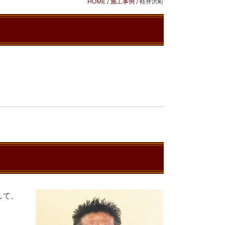
HOME
/
施工事例
/
軽井沢町
。
して、