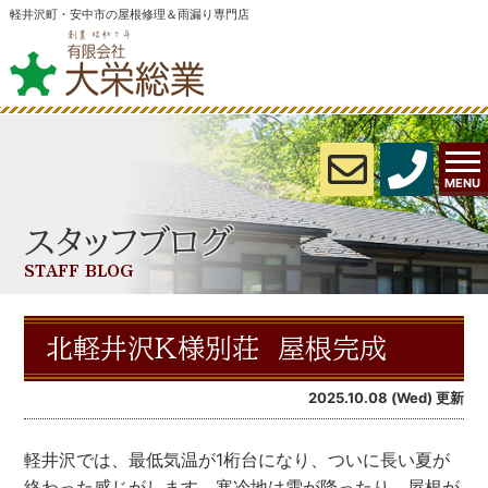
軽井沢町・安中市の屋根修理＆雨漏り専門店
MENU
スタッフブログ
STAFF BLOG
北軽井沢K様別荘 屋根完成
2025.10.08 (Wed) 更新
軽井沢では、最低気温が1桁台になり、ついに長い夏が
終わった感じがします。寒冷地は雪が降ったり、屋根が