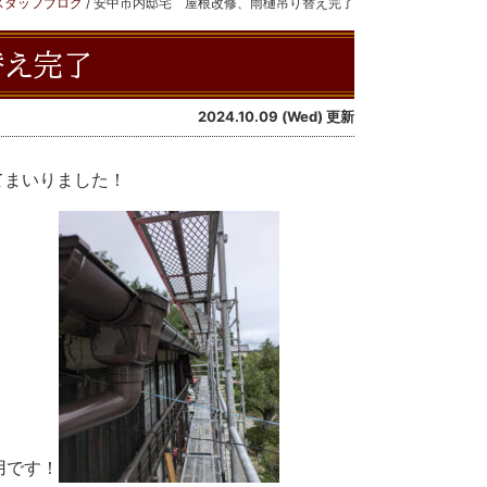
スタッフブログ
/
安中市内邸宅 屋根改修、雨樋吊り替え完了
替え完了
2024.10.09 (Wed) 更新
てまいりました！
用です！