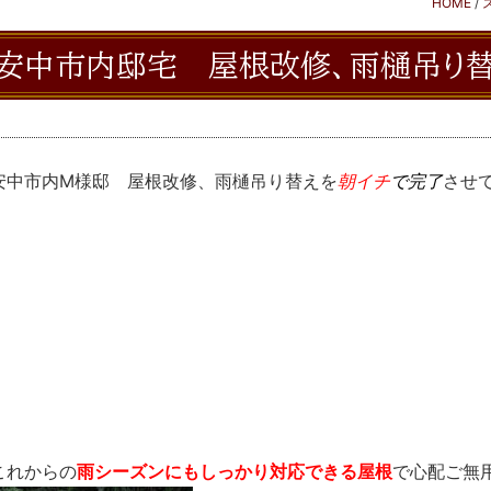
HOME
/
安中市内邸宅 屋根改修、雨樋吊り
中市内M様邸 屋根改修、雨樋吊り替えを
朝イチ
で完了
させ
れからの
雨シーズンにもしっかり対応できる屋根
で心配ご無