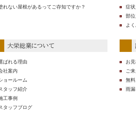
塗れない屋根があるってご存知ですか？
症状
部位
よく
大栄総業について
選ばれる理由
お見
会社案内
ご来
ショールーム
無料
スタッフ紹介
雨漏
施工事例
スタッフブログ